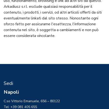
uso, funzionamento, browsing e link ad altri siti da questo.
Arkadiusz s.r.l. esclude qualsiasi responsabilità per il
contenuto, i prodotti, i servizi, od altri articoli offerti da siti
eventualmente linkati dal sito stesso. Nonostante ogni
sforzo fatto per assicurarne l'esattezza, l'informazione
contenuta nel sito, è soggetta a cambiamenti e non può
essere considerata vincolante.
Sedi
Napoli
C.so Vittorio Emanuele, 656 – 80122
Tel: +39 081 405 655